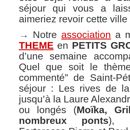
séjour qui vous a lai
aimeriez revoir cette vill
→
Notre
association
a m
THEME
en
PETITS GR
d’une semaine accompag
Quel que soit le thème
commenté” de Saint-Pét
séjour : Les rives de l
jusqu’à la Laure Alexand
ou longés (
Moïka, Gr
nombreux ponts
), S