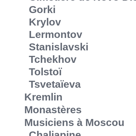
Gorki
Krylov
Lermontov
Stanislavski
Tchekhov
Tolstoï
Tsvetaïeva
Kremlin
Monastères
Musiciens à Moscou
Chaliapine