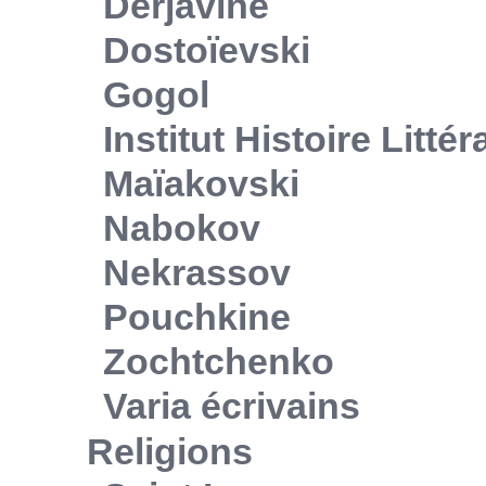
Derjavine
Dostoïevski
Gogol
Institut Histoire Litté
Maïakovski
Nabokov
Nekrassov
Pouchkine
Zochtchenko
Varia écrivains
Religions