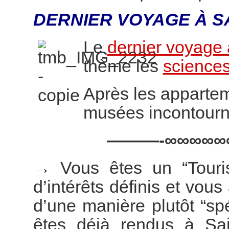
DERNIER VOYAGE À S
Le
dernier voyage 
thème les
sciences
Après les appartem
musées incontourn
———-∞∞∞∞∞
→
Vous êtes un “Touri
d’intérêts définis et vous
d’une manière plutôt “s
êtes déjà rendus à Sai