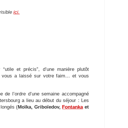
visible
ici.
“utile et précis”, d’une manière plutôt
i vous a laissé sur votre faim… et vous
ée de l’ordre d’une semaine accompagné
tersbourg a lieu au début du séjour : Les
longés (
Moïka, Griboïedov,
Fontanka
et