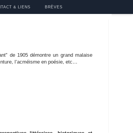
TACT & LIENS
BRÈVES
lant” de 1905 démontre un grand malaise
einture, l’acméisme en poésie, etc…