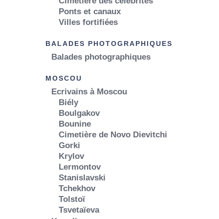
Cimetière des célébrités
Ponts et canaux
Villes fortifiées
BALADES PHOTOGRAPHIQUES
Balades photographiques
MOSCOU
Ecrivains à Moscou
Biély
Boulgakov
Bounine
Cimetière de Novo Dievitchi
Gorki
Krylov
Lermontov
Stanislavski
Tchekhov
Tolstoï
Tsvetaïeva