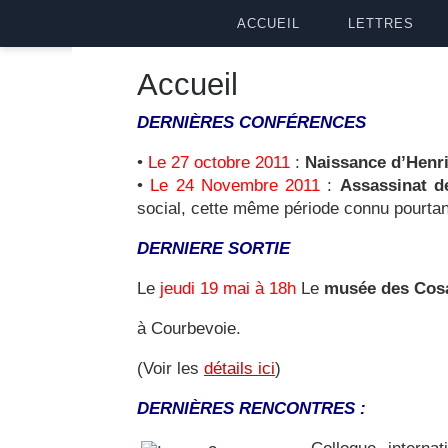
ACCUEIL
LETTRES
Accueil
DERNIÈRES
CONFÉRENCES
•
Le 27 octobre 2011
:
Naissance d’Henr
•
Le 24 Novembre 2011
:
Assassinat 
social, cette même période connu pourtan
DERNIERE SORTIE
Le
jeudi 19 mai à 18h
Le
musée des Cosa
à Courbevoie.
(Voir les
détails ici
)
DERNIÈRES RENCONTRES :