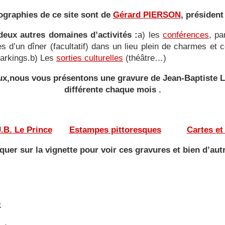
ographies de ce site sont de
Gérard PIERSON
, président
eux autres domaines d’activités :
a) les
conférences
, pa
ies d’un dîner (facultatif) dans un lieu plein de charmes e
 parkings.b) Les
sorties culturelles
(théâtre…)
yeux,nous vous présentons une gravure de Jean-Baptiste
différente
chaque mois .
———
——-
.B. Le Prince
——
Estampes pittoresques
———
Cartes et
iquer sur la vignette pour voir ces gravures et bien d’aut
k