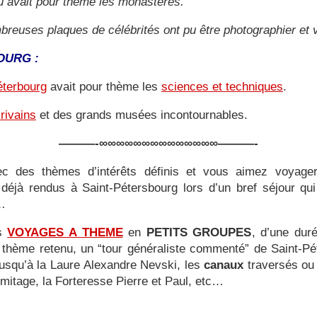
 avait pour thème les monastères.
breuses plaques de célébrités ont pu être photographier et 
OURG :
éterbourg
avait pour thème les
sciences et techniques
.
rivains
et des grands musées incontournables.
———-∞∞∞∞∞∞∞∞∞∞∞∞∞∞———-
ec des thèmes d’intérêts définis et vous aimez voyager 
déjà rendus à Saint-Pétersbourg lors d’un bref séjour qu
s…
es
VOYAGES A THEME
en
PETITS GROUPES
, d’une dur
le thème retenu, un “tour généraliste commenté” de Saint-Pé
jusqu’à la Laure Alexandre Nevski, les
canaux
traversés ou 
Ermitage, la Forteresse Pierre et Paul, etc…