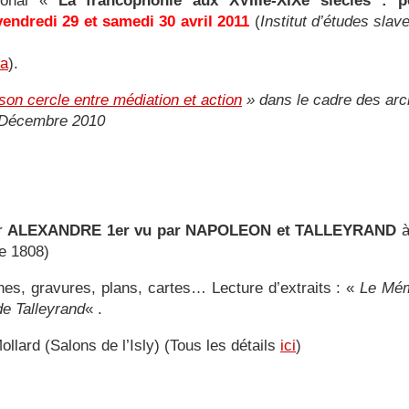
tional «
La francophonie aux XVIIIe-XIXe siècles : per
vendredi 29 et samedi 30 avril 2011
(
Institut d’études slav
la
).
son cercle entre médiation et action
» dans le cadre des arch
. Décembre 2010
ur
ALEXANDRE 1er vu par NAPOLEON et TALLEYRAND
e 1808)
hes, gravures, plans, cartes… Lecture d’extraits : «
Le Mém
e Talleyrand
« .
llard (Salons de l’Isly) (Tous les détails
ici
)