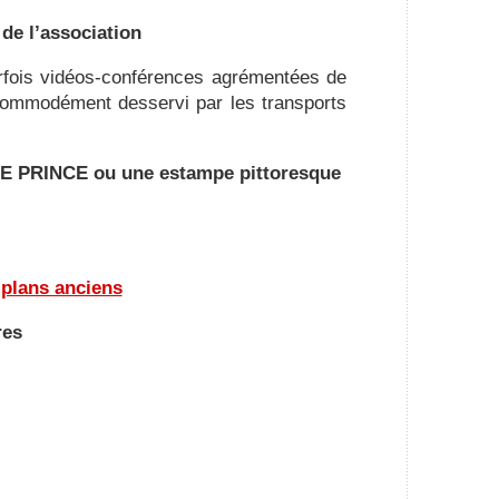
 de l’association
rfois vidéos-conférences agrémentées de
t commodément desservi par les transports
 LE PRINCE ou une estampe pittoresque
 plans anciens
res