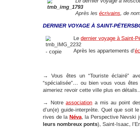
Le dernier voyage à Moscou
Après les
écrivains
, de nom
DERNIER VOYAGE À SAINT-PÉTERSB
Le
dernier voyage à Saint-P
Après les appartements d’
éc
→
Vous êtes un “Touriste éclairé” av
“spécialisée”… ou bien vous vous êtes 
aimeriez revoir cette ville plus en détail
→
Notre
association
a mis au point d
d’un(e) guide-interprète. Quel que soit 
rives de la
Néva
, la Perspective Nevski 
leurs nombreux ponts
), Saint-Isaac, l’