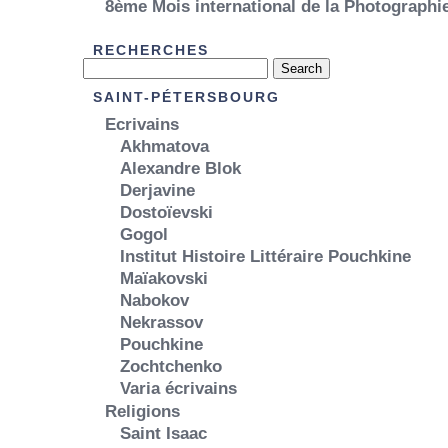
8ème Mois international de la Photograph
RECHERCHES
SAINT-PÉTERSBOURG
Ecrivains
Akhmatova
Alexandre Blok
Derjavine
Dostoïevski
Gogol
Institut Histoire Littéraire Pouchkine
Maïakovski
Nabokov
Nekrassov
Pouchkine
Zochtchenko
Varia écrivains
Religions
Saint Isaac