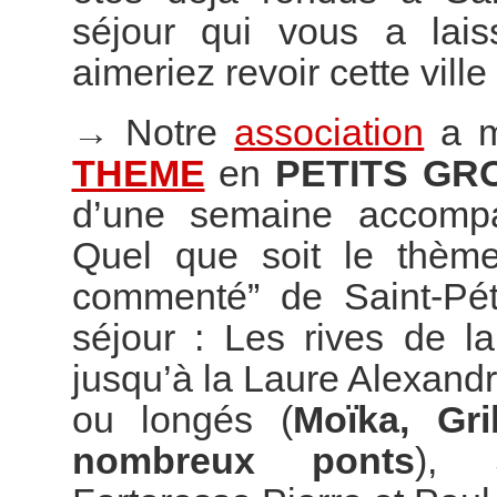
séjour qui vous a lai
aimeriez revoir cette vill
→
Notre
association
a m
THEME
en
PETITS GR
d’une semaine accompag
Quel que soit le thème
commenté” de Saint-Pét
séjour : Les rives de l
jusqu’à la Laure Alexand
ou longés (
Moïka, Gr
nombreux ponts
), S