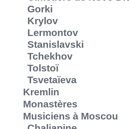
Gorki
Krylov
Lermontov
Stanislavski
Tchekhov
Tolstoï
Tsvetaïeva
Kremlin
Monastères
Musiciens à Moscou
Chaliapine