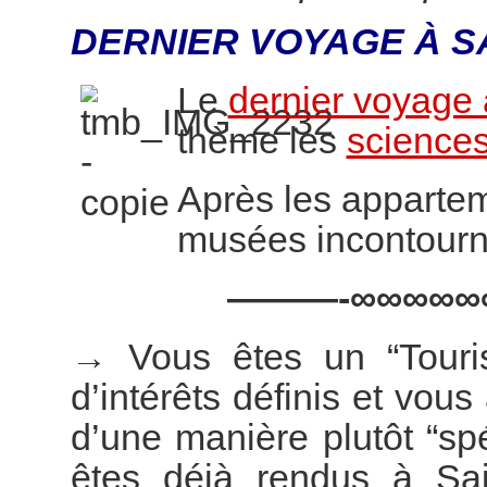
DERNIER VOYAGE À S
Le
dernier voyage 
thème les
sciences
Après les appartem
musées incontourn
———-∞∞∞∞∞
→
Vous êtes un “Touri
d’intérêts définis et vous
d’une manière plutôt “s
êtes déjà rendus à Sai