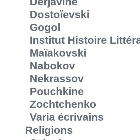
Derjavine
Dostoïevski
Gogol
Institut Histoire Litté
Maïakovski
Nabokov
Nekrassov
Pouchkine
Zochtchenko
Varia écrivains
Religions