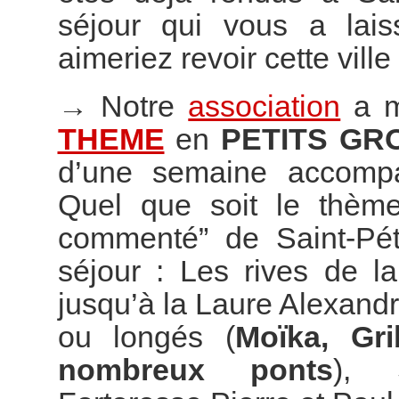
séjour qui vous a lai
aimeriez revoir cette vill
→
Notre
association
a m
THEME
en
PETITS GR
d’une semaine accompag
Quel que soit le thème
commenté” de Saint-Pét
séjour : Les rives de l
jusqu’à la Laure Alexand
ou longés (
Moïka, Gr
nombreux ponts
), S