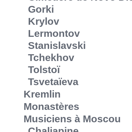
Gorki
Krylov
Lermontov
Stanislavski
Tchekhov
Tolstoï
Tsvetaïeva
Kremlin
Monastères
Musiciens à Moscou
Chaliapine