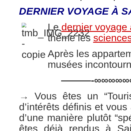
DERNIER VOYAGE À S
Le
dernier voyage 
thème les
sciences
Après les appartem
musées incontourn
———-∞∞∞∞∞
→
Vous êtes un “Touri
d’intérêts définis et vous
d’une manière plutôt “s
êtes déjà rendus à Sai