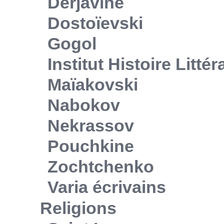
Derjavine
Dostoïevski
Gogol
Institut Histoire Litté
Maïakovski
Nabokov
Nekrassov
Pouchkine
Zochtchenko
Varia écrivains
Religions