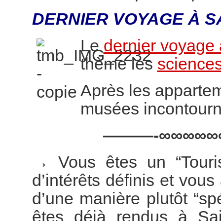
DERNIER VOYAGE À S
Le
dernier voyage 
thème les
sciences
Après les appartem
musées incontourn
———-∞∞∞∞∞
→
Vous êtes un “Touri
d’intérêts définis et vous
d’une manière plutôt “s
êtes déjà rendus à Sai