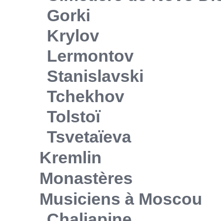
Gorki
Krylov
Lermontov
Stanislavski
Tchekhov
Tolstoï
Tsvetaïeva
Kremlin
Monastères
Musiciens à Moscou
Chaliapine