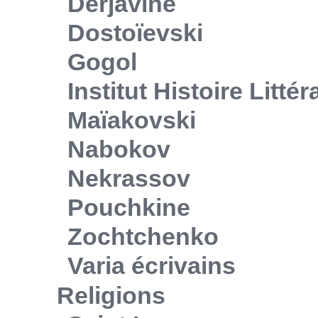
Derjavine
Dostoïevski
Gogol
Institut Histoire Litté
Maïakovski
Nabokov
Nekrassov
Pouchkine
Zochtchenko
Varia écrivains
Religions