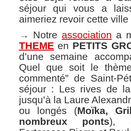
séjour qui vous a lai
aimeriez revoir cette vill
→
Notre
association
a m
THEME
en
PETITS GR
d’une semaine accompag
Quel que soit le thème
commenté” de Saint-Pét
séjour : Les rives de l
jusqu’à la Laure Alexand
ou longés (
Moïka, Gr
nombreux ponts
), S