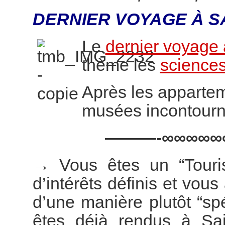
DERNIER VOYAGE À S
Le
dernier voyage 
thème les
sciences
Après les appartem
musées incontourn
———-∞∞∞∞∞
→
Vous êtes un “Touri
d’intérêts définis et vous
d’une manière plutôt “s
êtes déjà rendus à Sai