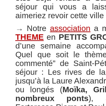
séjour qui vous a lai
aimeriez revoir cette vill
→
Notre
association
a m
THEME
en
PETITS GR
d’une semaine accompag
Quel que soit le thème
commenté” de Saint-Pét
séjour : Les rives de l
jusqu’à la Laure Alexand
ou longés (
Moïka, Gr
nombreux ponts
), S