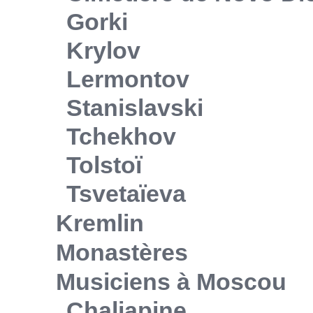
Gorki
Krylov
Lermontov
Stanislavski
Tchekhov
Tolstoï
Tsvetaïeva
Kremlin
Monastères
Musiciens à Moscou
Chaliapine