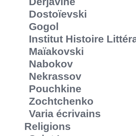
Derjavine
Dostoïevski
Gogol
Institut Histoire Litté
Maïakovski
Nabokov
Nekrassov
Pouchkine
Zochtchenko
Varia écrivains
Religions