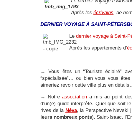
Le dernier voyage à Moscou
Après les
écrivains
, de nom
DERNIER VOYAGE À SAINT-PÉTERSB
Le
dernier voyage à Saint-P
Après les appartements d’
éc
→
Vous êtes un “Touriste éclairé” av
“spécialisée”… ou bien vous vous êtes 
aimeriez revoir cette ville plus en détail
→
Notre
association
a mis au point d
d’un(e) guide-interprète. Quel que soit 
rives de la
Néva
, la Perspective Nevski 
leurs nombreux ponts
), Saint-Isaac, l’