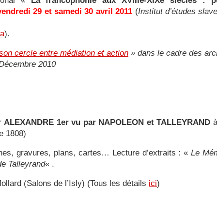
tional «
La francophonie aux XVIIIe-XIXe siècles : per
vendredi 29 et samedi 30 avril 2011
(
Institut d’études slav
la
).
son cercle entre médiation et action
» dans le cadre des arch
. Décembre 2010
ur
ALEXANDRE 1er vu par NAPOLEON et TALLEYRAND
e 1808)
hes, gravures, plans, cartes… Lecture d’extraits : «
Le Mém
e Talleyrand
« .
llard (Salons de l’Isly) (Tous les détails
ici
)