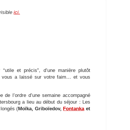
visible
ici.
“utile et précis”, d’une manière plutôt
i vous a laissé sur votre faim… et vous
ée de l’ordre d’une semaine accompagné
tersbourg a lieu au début du séjour : Les
longés (
Moïka, Griboïedov,
Fontanka
et