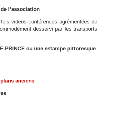
 de l’association
rfois vidéos-conférences agrémentées de
t commodément desservi par les transports
 LE PRINCE ou une estampe pittoresque
 plans anciens
res