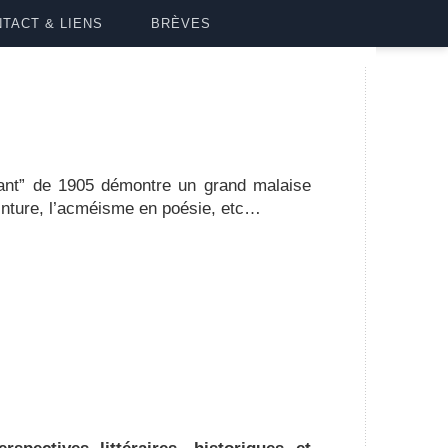
TACT & LIENS
BRÈVES
lant” de 1905 démontre un grand malaise
einture, l’acméisme en poésie, etc…