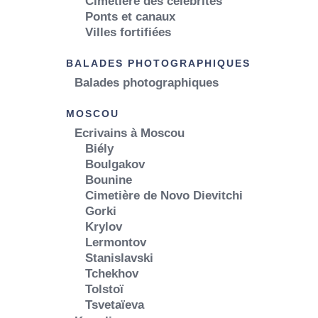
Cimetière des célébrités
Ponts et canaux
Villes fortifiées
BALADES PHOTOGRAPHIQUES
Balades photographiques
MOSCOU
Ecrivains à Moscou
Biély
Boulgakov
Bounine
Cimetière de Novo Dievitchi
Gorki
Krylov
Lermontov
Stanislavski
Tchekhov
Tolstoï
Tsvetaïeva