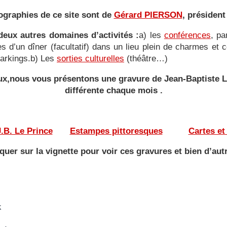
ographies de ce site sont de
Gérard PIERSON
, président
eux autres domaines d’activités :
a) les
conférences
, pa
ies d’un dîner (facultatif) dans un lieu plein de charmes e
 parkings.b) Les
sorties culturelles
(théâtre…)
yeux,nous vous présentons une gravure de Jean-Baptiste
différente
chaque mois .
———
——-
.B. Le Prince
——
Estampes pittoresques
———
Cartes et
iquer sur la vignette pour voir ces gravures et bien d’aut
k