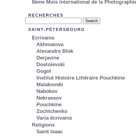
8ème Mois international de la Photograph
RECHERCHES
SAINT-PÉTERSBOURG
Ecrivains
Akhmatova
Alexandre Blok
Derjavine
Dostoïevski
Gogol
Institut Histoire Littéraire Pouchkine
Maïakovski
Nabokov
Nekrassov
Pouchkine
Zochtchenko
Varia écrivains
Religions
Saint Isaac