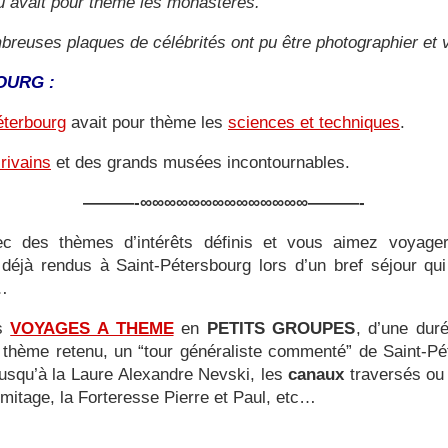
 avait pour thème les monastères.
breuses plaques de célébrités ont pu être photographier et 
OURG :
éterbourg
avait pour thème les
sciences et techniques
.
rivains
et des grands musées incontournables.
———-∞∞∞∞∞∞∞∞∞∞∞∞∞∞———-
ec des thèmes d’intérêts définis et vous aimez voyager 
déjà rendus à Saint-Pétersbourg lors d’un bref séjour qu
s…
es
VOYAGES A THEME
en
PETITS GROUPES
, d’une dur
le thème retenu, un “tour généraliste commenté” de Saint-Pé
jusqu’à la Laure Alexandre Nevski, les
canaux
traversés ou 
Ermitage, la Forteresse Pierre et Paul, etc…