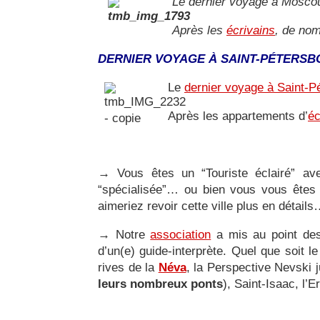
Le dernier voyage à Moscou
Après les
écrivains
, de nom
DERNIER VOYAGE À SAINT-PÉTERSB
Le
dernier voyage à Saint-P
Après les appartements d’
éc
→
Vous êtes un “Touriste éclairé” av
“spécialisée”… ou bien vous vous êtes 
aimeriez revoir cette ville plus en détail
→
Notre
association
a mis au point d
d’un(e) guide-interprète. Quel que soit 
rives de la
Néva
, la Perspective Nevski 
leurs nombreux ponts
), Saint-Isaac, l’