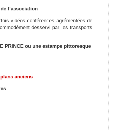
 de l’association
rfois vidéos-conférences agrémentées de
t commodément desservi par les transports
 LE PRINCE ou une estampe pittoresque
 plans anciens
res