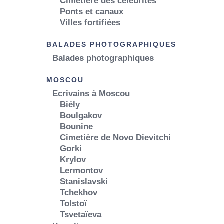
Cimetière des célébrités
Ponts et canaux
Villes fortifiées
BALADES PHOTOGRAPHIQUES
Balades photographiques
MOSCOU
Ecrivains à Moscou
Biély
Boulgakov
Bounine
Cimetière de Novo Dievitchi
Gorki
Krylov
Lermontov
Stanislavski
Tchekhov
Tolstoï
Tsvetaïeva