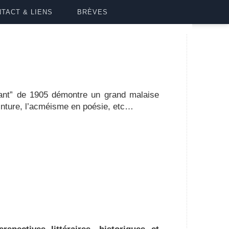
TACT & LIENS
BRÈVES
lant” de 1905 démontre un grand malaise
einture, l’acméisme en poésie, etc…