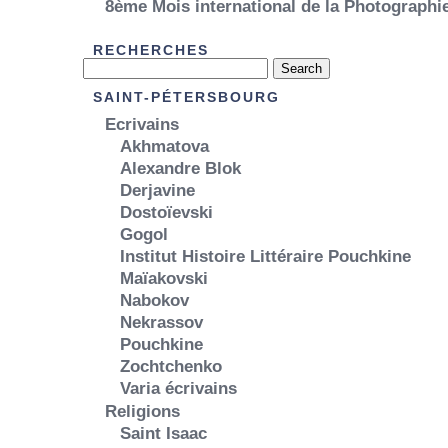
8ème Mois international de la Photograph
RECHERCHES
SAINT-PÉTERSBOURG
Ecrivains
Akhmatova
Alexandre Blok
Derjavine
Dostoïevski
Gogol
Institut Histoire Littéraire Pouchkine
Maïakovski
Nabokov
Nekrassov
Pouchkine
Zochtchenko
Varia écrivains
Religions
Saint Isaac