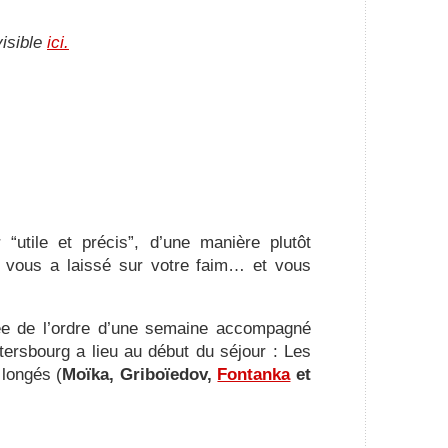
visible
ici.
“utile et précis”, d’une manière plutôt
i vous a laissé sur votre faim… et vous
ée de l’ordre d’une semaine accompagné
tersbourg a lieu au début du séjour : Les
longés (
Moïka, Griboïedov,
Fontanka
et