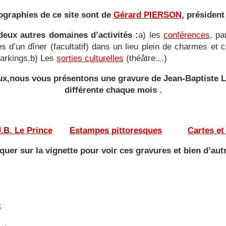
ographies de ce site sont de
Gérard PIERSON
, président
eux autres domaines d’activités :
a) les
conférences
, pa
ies d’un dîner (facultatif) dans un lieu plein de charmes e
 parkings.b) Les
sorties culturelles
(théâtre…)
yeux,nous vous présentons une gravure de Jean-Baptiste
différente
chaque mois .
———
——-
.B. Le Prince
——
Estampes pittoresques
———
Cartes et
iquer sur la vignette pour voir ces gravures et bien d’aut
k