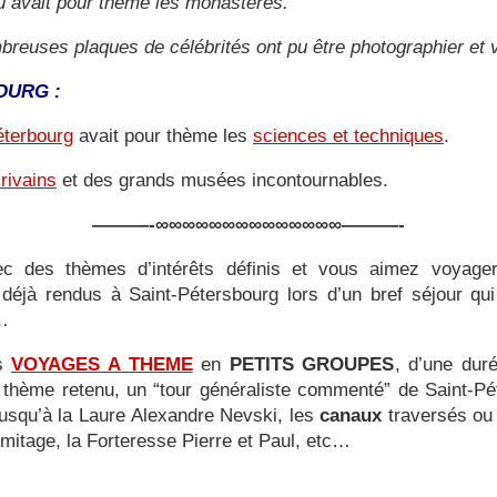
 avait pour thème les monastères.
breuses plaques de célébrités ont pu être photographier et 
OURG :
éterbourg
avait pour thème les
sciences et techniques
.
rivains
et des grands musées incontournables.
———-∞∞∞∞∞∞∞∞∞∞∞∞∞∞———-
ec des thèmes d’intérêts définis et vous aimez voyager 
déjà rendus à Saint-Pétersbourg lors d’un bref séjour qu
s…
es
VOYAGES A THEME
en
PETITS GROUPES
, d’une dur
le thème retenu, un “tour généraliste commenté” de Saint-Pé
jusqu’à la Laure Alexandre Nevski, les
canaux
traversés ou 
Ermitage, la Forteresse Pierre et Paul, etc…