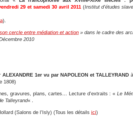
tional «
La francophonie aux XVIIIe-XIXe siècles : per
vendredi 29 et samedi 30 avril 2011
(
Institut d’études slav
la
).
son cercle entre médiation et action
» dans le cadre des arch
. Décembre 2010
ur
ALEXANDRE 1er vu par NAPOLEON et TALLEYRAND
e 1808)
hes, gravures, plans, cartes… Lecture d’extraits : «
Le Mém
e Talleyrand
« .
llard (Salons de l’Isly) (Tous les détails
ici
)