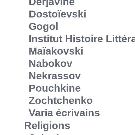
Derjavine
Dostoïevski
Gogol
Institut Histoire Litté
Maïakovski
Nabokov
Nekrassov
Pouchkine
Zochtchenko
Varia écrivains
Religions