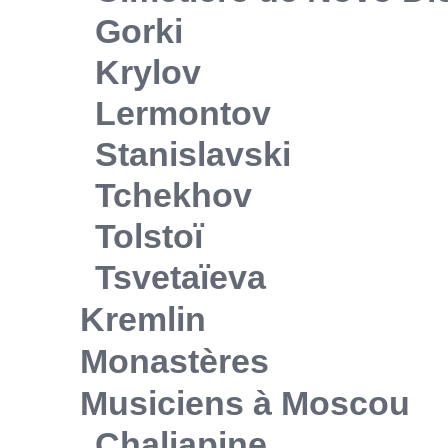
Gorki
Krylov
Lermontov
Stanislavski
Tchekhov
Tolstoï
Tsvetaïeva
Kremlin
Monastères
Musiciens à Moscou
Chaliapine