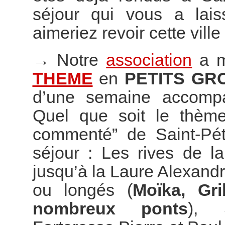
séjour qui vous a lai
aimeriez revoir cette vill
→
Notre
association
a m
THEME
en
PETITS GR
d’une semaine accompag
Quel que soit le thème
commenté” de Saint-Pét
séjour : Les rives de l
jusqu’à la Laure Alexand
ou longés (
Moïka, Gr
nombreux ponts
), S