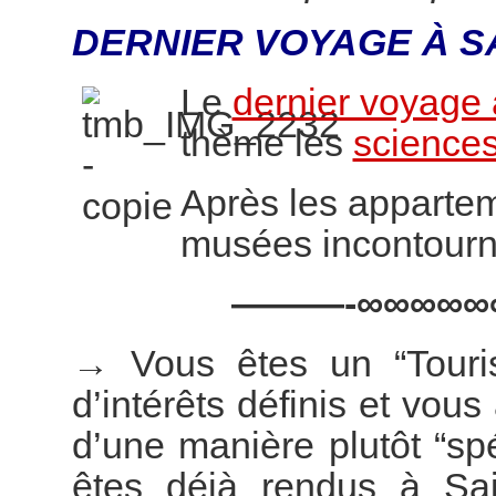
DERNIER VOYAGE À S
Le
dernier voyage 
thème les
sciences
Après les appartem
musées incontourn
———-∞∞∞∞∞
→
Vous êtes un “Touri
d’intérêts définis et vous
d’une manière plutôt “s
êtes déjà rendus à Sai