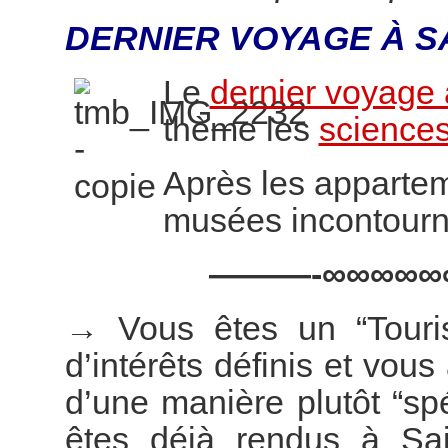
DERNIER VOYAGE À S
Le
dernier voyage 
thème les
sciences
Après les appartem
musées incontourn
———-∞∞∞∞∞
→
Vous êtes un “Touri
d’intérêts définis et vous
d’une manière plutôt “s
êtes déjà rendus à Sai