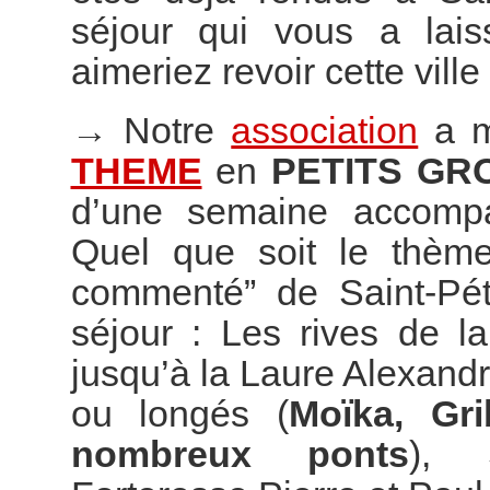
séjour qui vous a lai
aimeriez revoir cette vill
→
Notre
association
a m
THEME
en
PETITS GR
d’une semaine accompag
Quel que soit le thème
commenté” de Saint-Pét
séjour : Les rives de l
jusqu’à la Laure Alexand
ou longés (
Moïka, Gr
nombreux ponts
), S