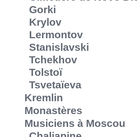
Gorki
Krylov
Lermontov
Stanislavski
Tchekhov
Tolstoï
Tsvetaïeva
Kremlin
Monastères
Musiciens à Moscou
Chaliapine