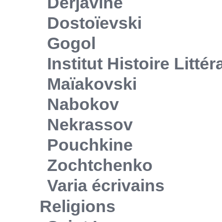
Derjavine
Dostoïevski
Gogol
Institut Histoire Litté
Maïakovski
Nabokov
Nekrassov
Pouchkine
Zochtchenko
Varia écrivains
Religions