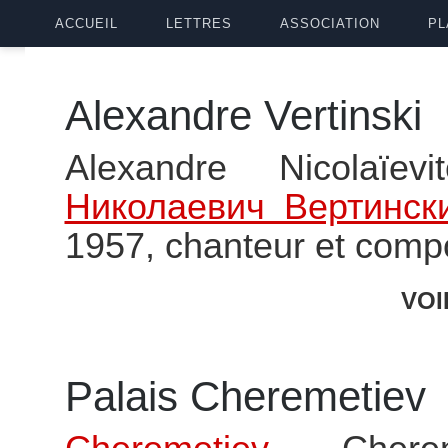
ACCUEIL
LETTRES
ASSOCIATION
PL
Alexandre Vertinski
Alexandre Nicolaïevi
Николаевич Вертинск
1957, chanteur et compo
VOI
Palais Cheremetiev