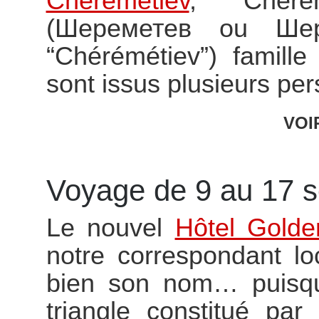
Cheremetiev
, Chere
(Шереметев ou Шер
“Chérémétiev”) famill
sont issus plusieurs pe
VOI
Voyage de 9 au 17 
Le nouvel
Hôtel Golde
notre correspondant lo
bien son nom… puisqu
triangle constitué pa