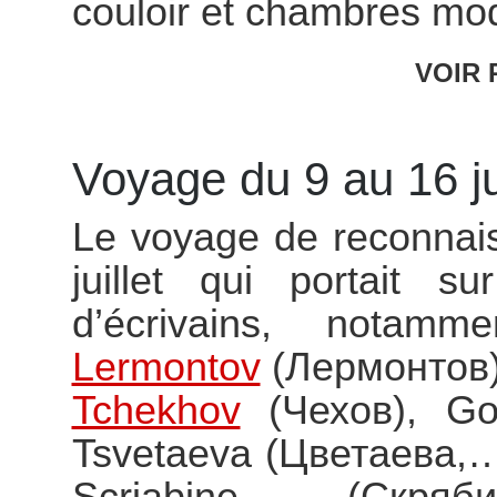
couloir et chambres moq
VOIR 
Voyage du 9 au 16 j
Le voyage de reconnai
juillet qui portait s
d’écrivains, notamm
Lermontov
(Лермонтов)
Tchekhov
(Чехов), Go
Tsvetaeva (Цветаева,…
Scriabine (Скpяб