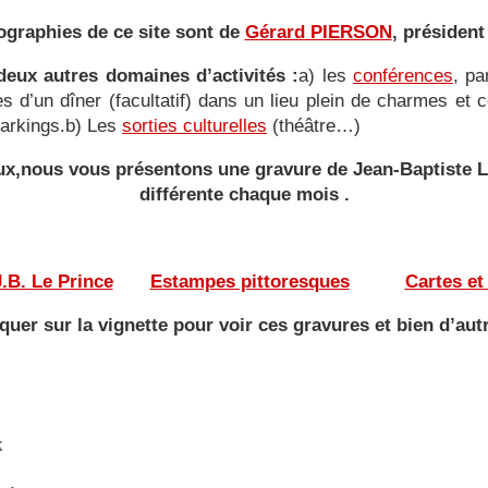
ographies de ce site sont de
Gérard PIERSON
, président
eux autres domaines d’activités :
a) les
conférences
, pa
ies d’un dîner (facultatif) dans un lieu plein de charmes e
 parkings.b) Les
sorties culturelles
(théâtre…)
yeux,nous vous présentons une gravure de Jean-Baptiste
différente
chaque mois .
———
——-
.B. Le Prince
——
Estampes pittoresques
———
Cartes et
iquer sur la vignette pour voir ces gravures et bien d’aut
k