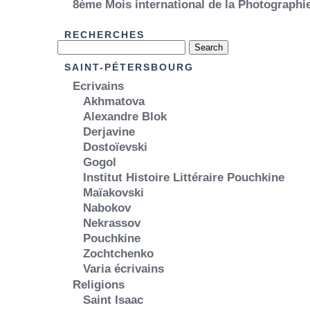
8ème Mois international de la Photograph
RECHERCHES
SAINT-PÉTERSBOURG
Ecrivains
Akhmatova
Alexandre Blok
Derjavine
Dostoïevski
Gogol
Institut Histoire Littéraire Pouchkine
Maïakovski
Nabokov
Nekrassov
Pouchkine
Zochtchenko
Varia écrivains
Religions
Saint Isaac