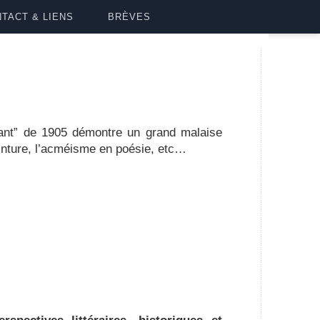
TACT & LIENS
BRÈVES
lant” de 1905 démontre un grand malaise
einture, l’acméisme en poésie, etc…