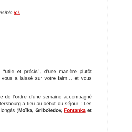
visible
ici.
“utile et précis”, d’une manière plutôt
i vous a laissé sur votre faim… et vous
ée de l’ordre d’une semaine accompagné
tersbourg a lieu au début du séjour : Les
longés (
Moïka, Griboïedov,
Fontanka
et