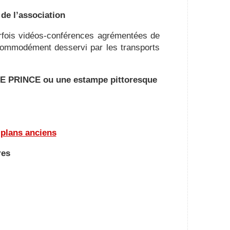
 de l’association
rfois vidéos-conférences agrémentées de
t commodément desservi par les transports
 LE PRINCE ou une estampe pittoresque
 plans anciens
res