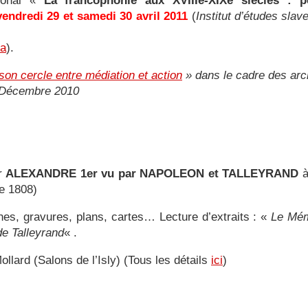
tional «
La francophonie aux XVIIIe-XIXe siècles : per
vendredi 29 et samedi 30 avril 2011
(
Institut d’études slav
la
).
son cercle entre médiation et action
» dans le cadre des arch
. Décembre 2010
ur
ALEXANDRE 1er vu par NAPOLEON et TALLEYRAND
e 1808)
hes, gravures, plans, cartes… Lecture d’extraits : «
Le Mém
e Talleyrand
« .
llard (Salons de l’Isly) (Tous les détails
ici
)