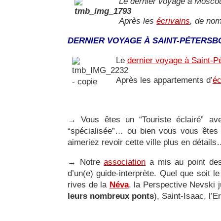
Le dernier voyage à Moscou
Après les
écrivains
, de nom
DERNIER VOYAGE À SAINT-PÉTERSB
Le
dernier voyage à Saint-P
Après les appartements d’
éc
→
Vous êtes un “Touriste éclairé” av
“spécialisée”… ou bien vous vous êtes 
aimeriez revoir cette ville plus en détail
→
Notre
association
a mis au point d
d’un(e) guide-interprète. Quel que soit 
rives de la
Néva
, la Perspective Nevski 
leurs nombreux ponts
), Saint-Isaac, l’