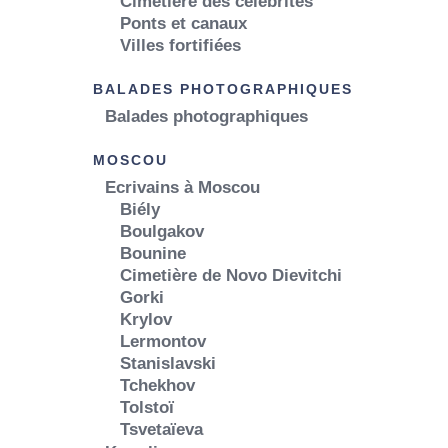
Cimetière des célébrités
Ponts et canaux
Villes fortifiées
BALADES PHOTOGRAPHIQUES
Balades photographiques
MOSCOU
Ecrivains à Moscou
Biély
Boulgakov
Bounine
Cimetière de Novo Dievitchi
Gorki
Krylov
Lermontov
Stanislavski
Tchekhov
Tolstoï
Tsvetaïeva