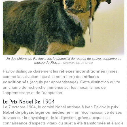
Un des chiens de Pavlov avec le dispositif de recueil de salive, conservé au
musée de Riazan.
Rklawton, CC BY-SA 3.0
Pavlov distingue clairement les
réflexes inconditionnés
(innés,
comme la salivation face à la nourriture) des
réflexes
conditionnés
(acquis par apprentissage). Cette distinction ouvre
un champ de recherche immense sur les mécanismes de
l'apprentissage et de l'adaptation.
Le Prix Nobel De 1904
Le 7 octobre 1904, le comité Nobel attribue à Ivan Pavlov le
prix
Nobel de physiologie ou médecine
« en reconnaissance de ses
travaux sur la physiologie de la digestion, grâce auxquels la
connaissance d'aspects vitaux du sujet a été transformée et élargie