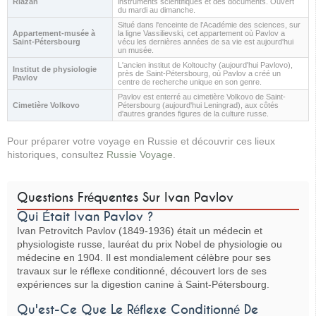
Riazan
instruments scientifiques et des documents. Ouvert
du mardi au dimanche.
Situé dans l'enceinte de l'Académie des sciences, sur
Appartement-musée à
la ligne Vassilievski, cet appartement où Pavlov a
Saint-Pétersbourg
vécu les dernières années de sa vie est aujourd'hui
un musée.
L'ancien institut de Koltouchy (aujourd'hui Pavlovo),
Institut de physiologie
près de Saint-Pétersbourg, où Pavlov a créé un
Pavlov
centre de recherche unique en son genre.
Pavlov est enterré au cimetière Volkovo de Saint-
Cimetière Volkovo
Pétersbourg (aujourd'hui Leningrad), aux côtés
d'autres grandes figures de la culture russe.
Pour préparer votre voyage en Russie et découvrir ces lieux
historiques, consultez
Russie Voyage
.
Questions Fréquentes Sur Ivan Pavlov
Qui Était Ivan Pavlov ?
Ivan Petrovitch Pavlov (1849-1936) était un médecin et
physiologiste russe, lauréat du prix Nobel de physiologie ou
médecine en 1904. Il est mondialement célèbre pour ses
travaux sur le réflexe conditionné, découvert lors de ses
expériences sur la digestion canine à Saint-Pétersbourg.
Qu'est-Ce Que Le Réflexe Conditionné De