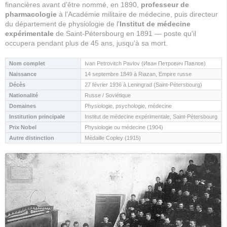
financières avant d'être nommé, en 1890,
professeur de
pharmacologie
à l'Académie militaire de médecine, puis directeur
du département de physiologie de l'
Institut de médecine
expérimentale
de Saint-Pétersbourg en 1891 — poste qu'il
occupera pendant plus de 45 ans, jusqu'à sa mort.
Nom complet
Ivan Petrovitch Pavlov (Иван Петрович Павлов)
Naissance
14 septembre 1849 à Riazan, Empire russe
Décès
27 février 1936 à Leningrad (Saint-Pétersbourg)
Nationalité
Russe / Soviétique
Domaines
Physiologie, psychologie, médecine
Institution principale
Institut de médecine expérimentale, Saint-Pétersbourg
Prix Nobel
Physiologie ou médecine (1904)
Autre distinction
Médaille Copley (1915)