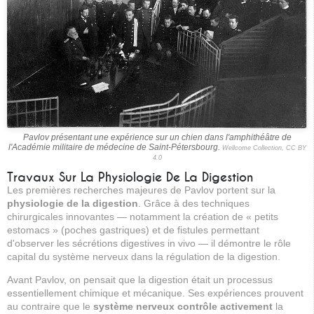
Pavlov présentant une expérience sur un chien dans l'amphithéâtre de
l'Académie militaire de médecine de Saint-Pétersbourg.
Wellcome Collection, CC BY
4.0
Travaux Sur La Physiologie De La Digestion
Les premières recherches majeures de Pavlov portent sur la
physiologie de la digestion
. Grâce à des techniques
chirurgicales innovantes — notamment la création de « petits
estomacs » (poches gastriques) et de fistules permettant
d'observer les sécrétions digestives in vivo — il démontre le rôle
capital du système nerveux dans la régulation de la digestion.
Avant Pavlov, on pensait que la digestion était un processus
essentiellement chimique et mécanique. Ses expériences prouvent
au contraire que le
système nerveux contrôle activement
la