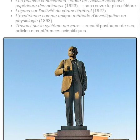
Les réflexes conditionnés : étude de l'activité nerveuse
supérieure des animaux
(1923) — son œuvre la plus célèbre
Leçons sur l'activité du cortex cérébral
(1927)
L'expérience comme unique méthode d'investigation en
physiologie
(1893)
Travaux sur le système nerveux
— recueil posthume de ses
articles et conférences scientifiques