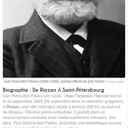
Ivan Petrovitch Pavlov (1849-1936), portrait officiel du prix Nobel.
Domaine public
Biographie : De Riazan À Saint-Pétersbourg
Ivan Petrovitch Pavlov (en russe : Иван Петрович Павлов) est né
le 14 septembre 1849 (26 septembre dans le calendrier grégorien)
à
Riazan
, une ville historique située à environ 200 km au sud-est
de Moscou. Fils d'un prêtre orthodoxe, il grandit dans un
environnement modeste mais intellectuellement stimulant. Son
père, Piotr Dmitrievitch Pavlov, possédait une bibliothèque fournie