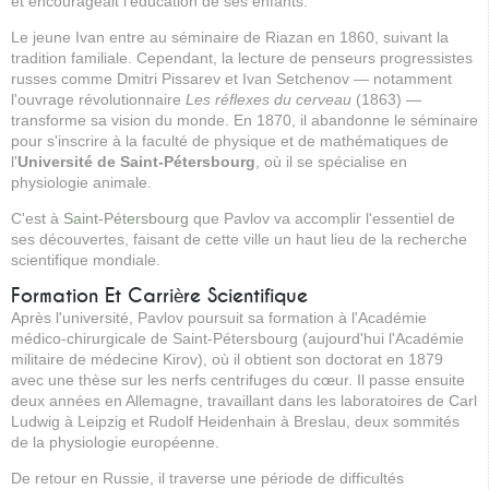
et encourageait l'éducation de ses enfants.
Le jeune Ivan entre au séminaire de Riazan en 1860, suivant la
tradition familiale. Cependant, la lecture de penseurs progressistes
russes comme Dmitri Pissarev et Ivan Setchenov — notamment
l'ouvrage révolutionnaire
Les réflexes du cerveau
(1863) —
transforme sa vision du monde. En 1870, il abandonne le séminaire
pour s'inscrire à la faculté de physique et de mathématiques de
l'
Université de Saint-Pétersbourg
, où il se spécialise en
physiologie animale.
C'est à
Saint-Pétersbourg
que Pavlov va accomplir l'essentiel de
ses découvertes, faisant de cette ville un haut lieu de la recherche
scientifique mondiale.
Formation Et Carrière Scientifique
Après l'université, Pavlov poursuit sa formation à l'Académie
médico-chirurgicale de Saint-Pétersbourg (aujourd'hui l'Académie
militaire de médecine Kirov), où il obtient son doctorat en 1879
avec une thèse sur les nerfs centrifuges du cœur. Il passe ensuite
deux années en Allemagne, travaillant dans les laboratoires de Carl
Ludwig à Leipzig et Rudolf Heidenhain à Breslau, deux sommités
de la physiologie européenne.
De retour en Russie, il traverse une période de difficultés