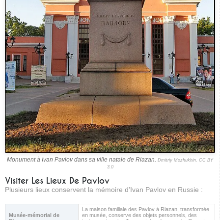
Monument à Ivan Pavlov dans sa ville natale de Riazan.
Dmitriy Mozhukhin, CC BY
3.0
Visiter Les Lieux De Pavlov
Plusieurs lieux conservent la mémoire d'Ivan Pavlov en Russie :
La maison familiale des Pavlov à Riazan, transformée
Musée-mémorial de
en musée, conserve des objets personnels, des