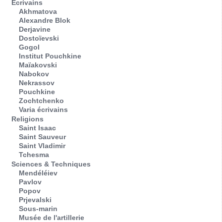
Écrivains
Akhmatova
Alexandre Blok
Derjavine
Dostoïevski
Gogol
Institut Pouchkine
Maïakovski
Nabokov
Nekrassov
Pouchkine
Zochtchenko
Varia écrivains
Religions
Saint Isaac
Saint Sauveur
Saint Vladimir
Tchesma
Sciences & Techniques
Mendéléiev
Pavlov
Popov
Prjevalski
Sous-marin
Musée de l'artillerie