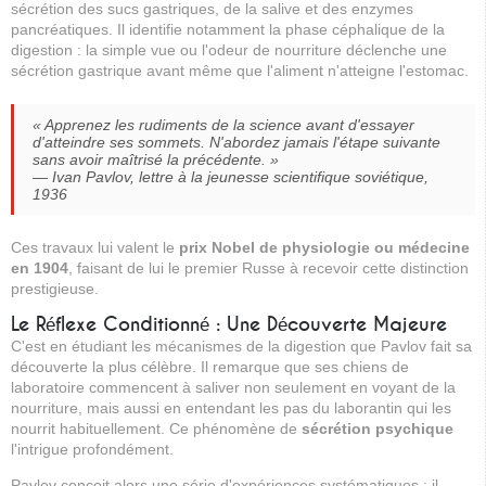
sécrétion des sucs gastriques, de la salive et des enzymes
pancréatiques. Il identifie notamment la phase céphalique de la
digestion : la simple vue ou l'odeur de nourriture déclenche une
sécrétion gastrique avant même que l'aliment n'atteigne l'estomac.
« Apprenez les rudiments de la science avant d'essayer
d'atteindre ses sommets. N'abordez jamais l'étape suivante
sans avoir maîtrisé la précédente. »
— Ivan Pavlov, lettre à la jeunesse scientifique soviétique,
1936
Ces travaux lui valent le
prix Nobel de physiologie ou médecine
en 1904
, faisant de lui le premier Russe à recevoir cette distinction
prestigieuse.
Le Réflexe Conditionné : Une Découverte Majeure
C'est en étudiant les mécanismes de la digestion que Pavlov fait sa
découverte la plus célèbre. Il remarque que ses chiens de
laboratoire commencent à saliver non seulement en voyant de la
nourriture, mais aussi en entendant les pas du laborantin qui les
nourrit habituellement. Ce phénomène de
sécrétion psychique
l'intrigue profondément.
Pavlov conçoit alors une série d'expériences systématiques : il