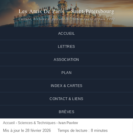
Les Amis De Paris – Saint-Pétersbourg
Culture, histoire et patrimoine franco-russe depuis 1992
ACCUEIL
LETTRES
ASSOCIATION
PLAN
INDEX & CARTES
CONTACT & LIENS
BRÈVES
Accueil
›
Sciences & Techniques
›
Ivan Pavlov
Mis à jour le 28 février 2026
Temps de lecture : 8 minutes