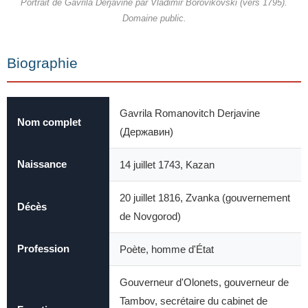
Portrait de Gavrila Derjavine par Vladimir Borovikovski (vers 1795).
Domaine public.
Biographie
Gavrila Romanovitch Derjavine
Nom complet
(Державин)
Naissance
14 juillet 1743, Kazan
20 juillet 1816, Zvanka (gouvernement
Décès
de Novgorod)
Profession
Poète, homme d'État
Gouverneur d'Olonets, gouverneur de
Tambov, secrétaire du cabinet de