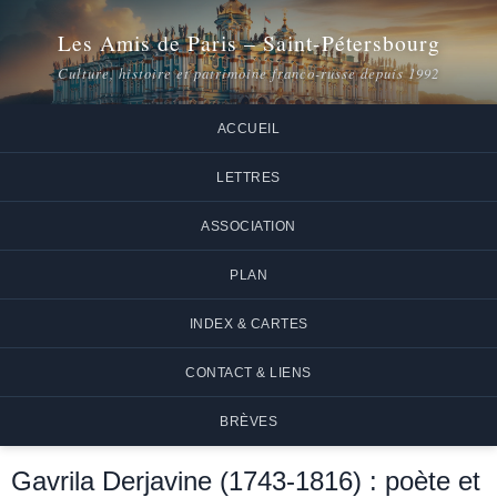
Les Amis de Paris – Saint-Pétersbourg
Culture, histoire et patrimoine franco-russe depuis 1992
ACCUEIL
LETTRES
ASSOCIATION
PLAN
INDEX & CARTES
CONTACT & LIENS
BRÈVES
Gavrila Derjavine (1743-1816) : poète et