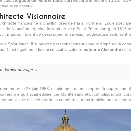
rançais,
Auguste de Montferrand
, qui remporte le projet en 1818. Sa 
travaux colossaux.
itecte Visionnaire
chitecte français né à Chaillot, près de Paris. Formé à l'École spéciale
iels de Napoléon Ier, Montferrand arrive à Saint-Pétersbourg en 1816 ave
tif, mais son talent de dessinateur et sa vision audacieuse séduisent le
ale Saint-Isaac. Il supervise personnellement chaque étape de la cons
ue. C'est également lui qui conçoit la célèbre
colonne Alexandre
sur l
n dernier ouvrage. »
and meurt le 28 juin 1858, exactement un mois après l'inauguration offic
cathédrale qu'il avait édifiée, car Montferrand était catholique. Son cor
ndant visible à l'intérieur de la cathédrale, dans la niche ouest, ten