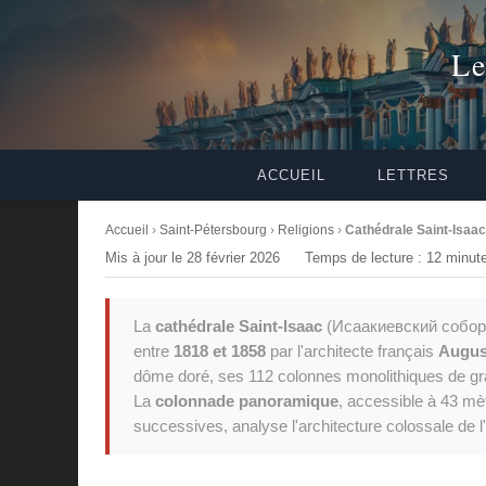
Le
ACCUEIL
LETTRES
Accueil
›
Saint-Pétersbourg
›
Religions
›
Cathédrale Saint-Isaac
Mis à jour le 28 février 2026
Temps de lecture : 12 minut
La
cathédrale Saint-Isaac
(Исаакиевский собор)
entre
1818 et 1858
par l'architecte français
Augus
dôme doré, ses 112 colonnes monolithiques de gran
La
colonnade panoramique
, accessible à 43 mètr
successives, analyse l'architecture colossale de l'é