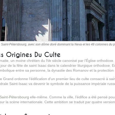
e Saint-Pétersbourg, avec son dôme doré dominant la Neva et les 48 colonnes du p
es Origines Du Culte
atie, un moine chrétien du IVe siècle canonisé par l'Église orthodoxe. 
our de la fête de saint Isaac dans le calendrier liturgique orthodoxe. E
symbolique entre sa personne, la dynastie des Romanov et la protection di
 Grand ordonne l'édification d'un premier lieu de culte consacré à saint
hédrale Saint-Isaac va devenir le symbole de la puissance impériale russe 
Saint-Pétersbourg
elle-même. Comme la ville, l'édifice a été pensé pour
ur la scène internationale. Cette ambition se traduit par quatre versio