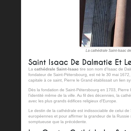
La cathédrale Saint-Isaac d
Saint Isaac De Dalmatie Et L
La
cathédrale Saint-Isaac
tire son nom d'Isaac de Dalm
fondateur de Saint-Pétersbourg, est né le 30 mai 1672, j
capitale à ce saint, Pierre le Grand établissait un lien 
Dès la fondation de Saint-Pétersbourg en 1703, Pierre le
l'identité même de la ville. Au fil des décennies, la cat
avec les plus grands édifices religieux d'Europe.
Le destin de la cathédrale est indissociable de celui de
européennes et pour affirmer la grandeur de la Russie s
somptueuse que la précédente.