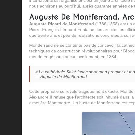
international est organisé et c'est un jeune architecte f
nous admirons aujourd'hui, après quarante années de 
Auguste De Montferrand, Arch
Auguste Ricard de Montferrand
(1786-1858) est un ar
Pierre-François-Léonard Fontaine, les architectes offic
que trente ans et peu de réalisations concrètes à son ac
Montferrand ne se contente pas de concevoir la cathédr
techniques de construction révolutionnaires pour l'époq
monde érigé sans aucun scellement, en 1834.
« La cathédrale Saint-Isaac sera mon premier et mo
— Auguste de Montferrand
Cette prophétie se révèle tragiquement exacte. Montferr
Alexandre II refuse que l'architecte soit inhumé dans la 
cimetière Montmartre. Un buste de Montferrand est cepe