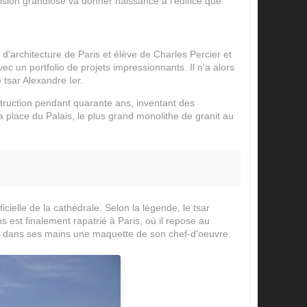
vision grandiose va donner naissance à l'édifice que
 d'architecture de Paris et élève de Charles Percier et
c un portfolio de projets impressionnants. Il n'a alors
 tsar Alexandre Ier.
truction pendant quarante ans, inventant des
a place du Palais, le plus grand monolithe de granit au
ielle de la cathédrale. Selon la légende, le tsar
ps est finalement rapatrié à Paris, où il repose au
ant dans ses mains une maquette de son chef-d'oeuvre.