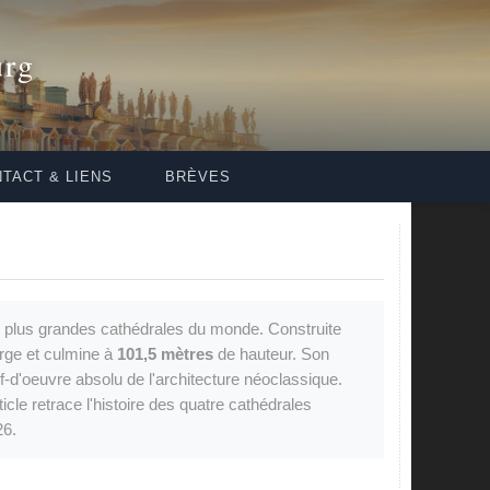
urg
TACT & LIENS
BRÈVES
s plus grandes cathédrales du monde. Construite
arge et culmine à
101,5 mètres
de hauteur. Son
f-d'oeuvre absolu de l'architecture néoclassique.
ticle retrace l'histoire des quatre cathédrales
26.