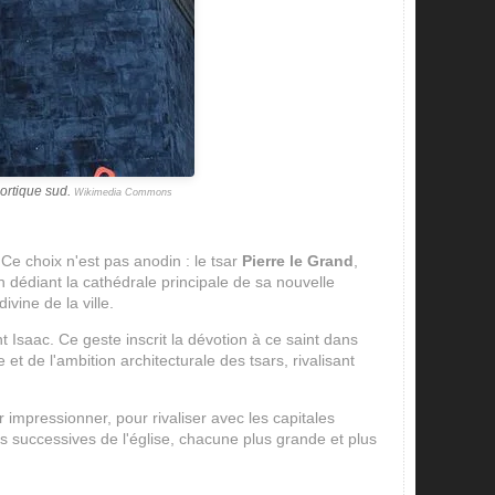
ortique sud.
Wikimedia Commons
Ce choix n'est pas anodin : le tsar
Pierre le Grand
,
n dédiant la cathédrale principale de sa nouvelle
vine de la ville.
 Isaac. Ce geste inscrit la dévotion à ce saint dans
et de l'ambition architecturale des tsars, rivalisant
 impressionner, pour rivaliser avec les capitales
ns successives de l'église, chacune plus grande et plus