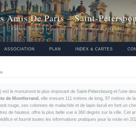
s Amis De Paris – Saint-Pétersbo
Culture, histoire et patrimoine franco-russe depuis 1992
ASSOCIATION
PLAN
INDEX & CARTES
CON
es
 est le monument le plus imposant de
Saint-Pétersbourg
et l'une de
te de Montferrand
, elle mesure 111 mètres de long, 97 mètres de l
it rouge, ses colonnes de malachite et de lapis-lazuli en font un che
es de hauteur, offre la plus belle vue à 360 degrés sur la ville. Cet ar
difice et fournit toutes les informations pratiques pour la visite en 20