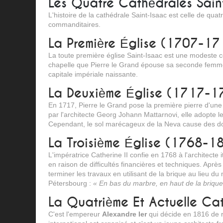
Les Quatre Cathédrales Sain
L'histoire de la cathédrale Saint-Isaac est celle de qua
commanditaires.
La Première Église (1707-17
La toute première église Saint-Isaac est une modeste co
chapelle que Pierre le Grand épouse sa seconde femme, C
capitale impériale naissante.
La Deuxième Église (1717-1
En 1717, Pierre le Grand pose la première pierre d'une 
par l'architecte Georg Johann Mattarnovi, elle adopte l
Cependant, le sol marécageux de la Neva cause des dom
La Troisième Église (1768-1
L'impératrice Catherine II confie en 1768 à l'architecte
en raison de difficultés financières et techniques. Aprè
terminer les travaux en utilisant de la brique au lieu d
Pétersbourg :
« En bas du marbre, en haut de la brique,
La Quatrième Et Actuelle C
C'est l'empereur
Alexandre Ier
qui décide en 1816 de r