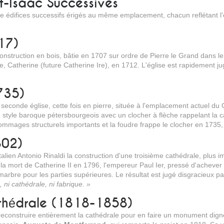
t-Isaac Successives
tre édifices successifs érigés au même emplacement, chacun reflétant l'é
17)
nstruction en bois, bâtie en 1707 sur ordre de Pierre le Grand dans le
atherine (future Catherine Ire), en 1712. L'église est rapidement jugée
735)
seconde église, cette fois en pierre, située à l'emplacement actuel du
e style baroque pétersbourgeois avec un clocher à flèche rappelant la c
mages structurels importants et la foudre frappe le clocher en 1735,
802)
 italien Antonio Rinaldi la construction d'une troisième cathédrale, pl
s la mort de Catherine II en 1796, l'empereur Paul Ier, pressé d'achever
u marbre pour les parties supérieures. Le résultat est jugé disgracieux 
 ni cathédrale, ni fabrique. »
athédrale (1818-1858)
econstruire entièrement la cathédrale pour en faire un monument dign