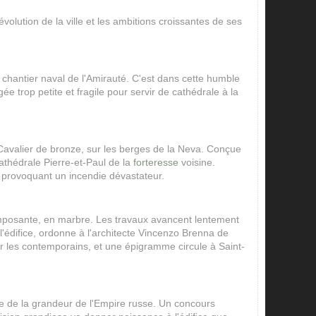
volution de la ville et les ambitions croissantes de ses
 chantier naval de l'Amirauté. C'est dans cette humble
 trop petite et fragile pour servir de cathédrale à la
 Cavalier de bronze, sur les berges de la Neva. Conçue
athédrale Pierre-et-Paul de la
forteresse
voisine.
 provoquant un incendie dévastateur.
us imposante, en marbre. Les travaux avancent lentement
 l'édifice, ordonne à l'architecte Vincenzo Brenna de
par les contemporains, et une épigramme circule à Saint-
e de la grandeur de l'Empire russe. Un concours