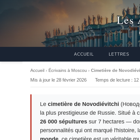
Les 
ACCUEIL
LETTRES
Accueil
›
Écrivains à Moscou
›
Cimetière de Novodiévi
Mis à jour le 28 février 2026
Temps de lecture : 12
Le
cimetière de Novodiévitchi
(Новоде
la plus prestigieuse de Russie. Situé à 
26 000 sépultures
sur 7 hectares — do
personnalités qui ont marqué l'histoire, 
monde
, ce cimetière est un véritable mu