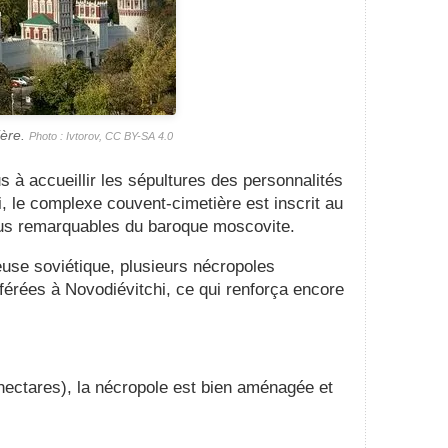
ière.
Photo : Ivtorov, CC BY-SA 4.0
us à accueillir les sépultures des personnalités
hui, le complexe couvent-cimetière est inscrit au
us remarquables du baroque moscovite.
ieuse soviétique, plusieurs nécropoles
érées à Novodiévitchi, ce qui renforça encore
 hectares), la nécropole est bien aménagée et