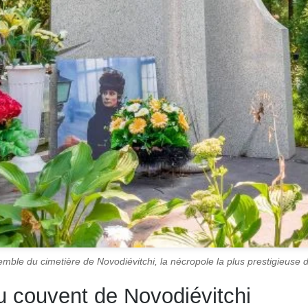
mble du cimetière de Novodiévitchi, la nécropole la plus prestigieuse
du couvent de Novodiévitchi