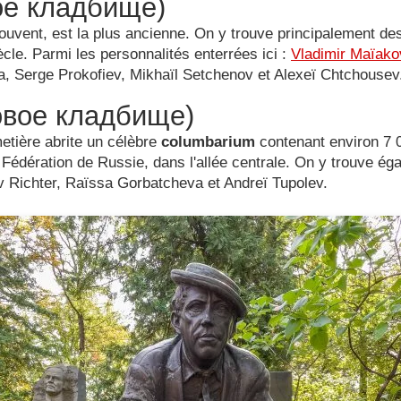
рое кладбище)
ouvent, est la plus ancienne. On y trouve principalement de
cle. Parmi les personnalités enterrées ici :
Vladimir Maïako
, Serge Prokofiev, Mikhaïl Setchenov et Alexeï Chtchousev
Новое кладбище)
etière abrite un célèbre
columbarium
contenant environ 7 0
 Fédération de Russie, dans l'allée centrale. On y trouve ég
v Richter, Raïssa Gorbatcheva et Andreï Tupolev.