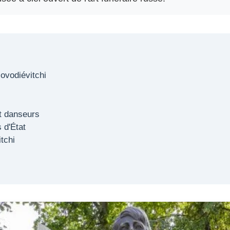
ovodiévitchi
et danseurs
 d'État
tchi