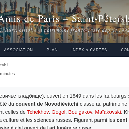
Amis de Paris – Saint-Péters
Culture, histoire et patrimoine franco-russe depuis 199
ASSOCIATION
PLAN
INDEX & CARTES
CON
tchi
 minutes
вичье кладбище), ouvert en 1849 dans les faubourgs 
côté du
couvent de Novodiévitchi
classé au patrimoine 
nt celles de
Tchekhov
,
Gogol
,
Boulgakov
,
Maïakovski
, K
la culture et les sciences russes. Figurant parmi les
cent
sée à ciel ouvert de l'art funéraire russe.