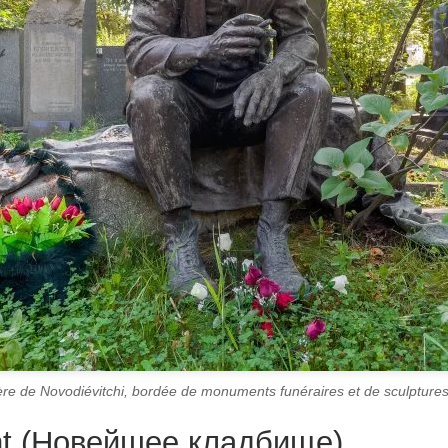
ière de Novodiévitchi, bordée de monuments funéraires et de sculpture
cent (Новейшее кладбище)