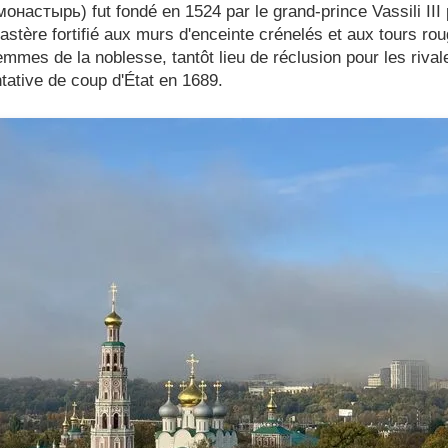
настырь) fut fondé en 1524 par le grand-prince Vassili II
astère fortifié aux murs d'enceinte crénelés et aux tours ro
emmes de la noblesse, tantôt lieu de réclusion pour les riva
ntative de coup d'État en 1689.