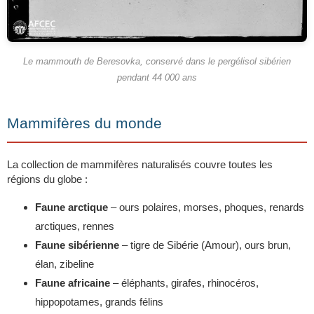
Le mammouth de Beresovka, conservé dans le pergélisol sibérien
pendant 44 000 ans
Mammifères du monde
La collection de mammifères naturalisés couvre toutes les
régions du globe :
Faune arctique
– ours polaires, morses, phoques, renards
arctiques, rennes
Faune sibérienne
– tigre de Sibérie (Amour), ours brun,
élan, zibeline
Faune africaine
– éléphants, girafes, rhinocéros,
hippopotames, grands félins