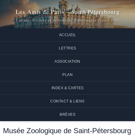
Les Amis de Paris – Saint-Pétersbourg
Culture, histoire et patrimoine franco-russe depuis 1992
ACCUEIL
LETTRES
ASSOCIATION
PLAN
INDEX & CARTES
CONTACT & LIENS
BRÈVES
Musée Zoologique de Saint-Pétersbourg