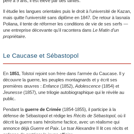
père à 9 ans, il est élevé par des tantes.
Il étudie les langues orientales puis le droit à l'université de Kazan,
mais quitte l'université sans diplôme en 1847. De retour à Iasnaïa
Poliana, il tente de réformer les conditions de vie de ses serfs —
une entreprise décevante qu'il racontera dans
Le Matin d'un
propriétaire
.
Le Caucase et Sébastopol
En
1851
, Tolstoï rejoint son frère dans l'armée du Caucase. Il y
découvre la guerre, les peuples montagnards et y écrit ses
premières œuvres :
Enfance
(1852),
Adolescence
(1854) et
Jeunesse
(1857), une trilogie autobiographique qui le révèle au
public.
Pendant la
guerre de Crimée
(1854-1855), il participe à la
défense de Sébastopol et rédige les
Récits de Sébastopol
, où il
décrit la guerre sans héroïsme factice, avec un réalisme qui
annonce déjà
Guerre et Paix
. Le tsar Alexandre II lit ces récits et