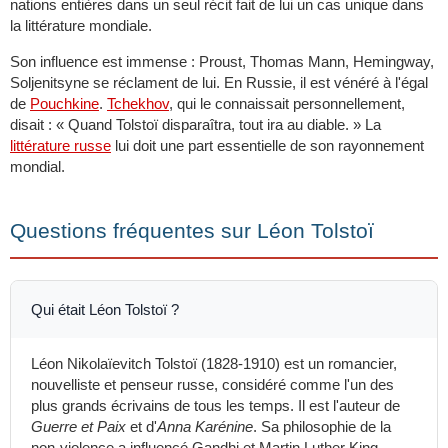
nations entières dans un seul récit fait de lui un cas unique dans
la littérature mondiale.
Son influence est immense : Proust, Thomas Mann, Hemingway,
Soljenitsyne se réclament de lui. En Russie, il est vénéré à l'égal
de
Pouchkine
.
Tchekhov
, qui le connaissait personnellement,
disait : « Quand Tolstoï disparaîtra, tout ira au diable. » La
littérature russe
lui doit une part essentielle de son rayonnement
mondial.
Questions fréquentes sur Léon Tolstoï
Qui était Léon Tolstoï ?
Léon Nikolaïevitch Tolstoï (1828-1910) est un romancier,
nouvelliste et penseur russe, considéré comme l'un des
plus grands écrivains de tous les temps. Il est l'auteur de
Guerre et Paix
et d'
Anna Karénine
. Sa philosophie de la
non-violence a influencé Gandhi et Martin Luther King.