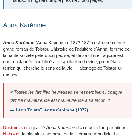
manuscrit original compte près de 5 000 pages.
Anna Karénine
Anna Karénine
(Анна Каренина, 1873-1877) est le deuxième
grand roman de Tolstoï. L'histoire de l'adultère d'Anna, femme de
la haute société pétersbourgeoise, et de sa chute tragique est
contrebalancée par l'itinéraire spirituel de Levine, propriétaire
terrien qui cherche le sens de la vie — alter ego de Tolstoï lui-
même.
« Toutes les familles heureuses se ressemblent ; chaque
famille malheureuse est malheureuse à sa façon. »
— Léon Tolstoï,
Anna Karénine
(1877)
Dostoïevski
a qualifié
Anna Karénine
d'« œuvre d'art parfaite ».
Nabokov
le plaçait au sommet de la littérature mondiale. Le