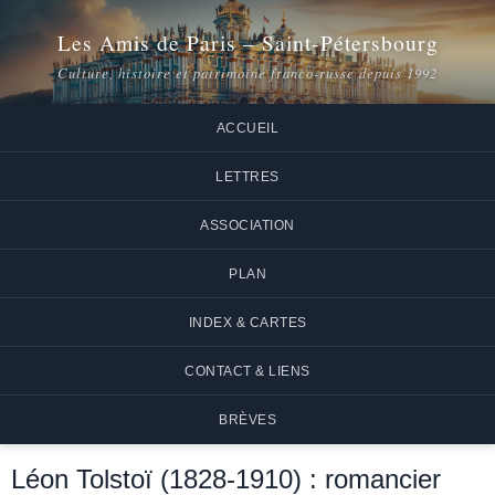
Les Amis de Paris – Saint-Pétersbourg
Culture, histoire et patrimoine franco-russe depuis 1992
ACCUEIL
LETTRES
ASSOCIATION
PLAN
INDEX & CARTES
CONTACT & LIENS
BRÈVES
Léon Tolstoï (1828-1910) : romancier