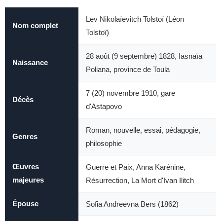
Lev Nikolaïevitch Tolstoï (Léon
Nom complet
Tolstoï)
28 août (9 septembre) 1828, Iasnaïa
Naissance
Poliana, province de Toula
7 (20) novembre 1910, gare
Décès
d'Astapovo
Roman, nouvelle, essai, pédagogie,
Genres
philosophie
Œuvres
Guerre et Paix, Anna Karénine,
majeures
Résurrection, La Mort d'Ivan Ilitch
Épouse
Sofia Andreevna Bers (1862)