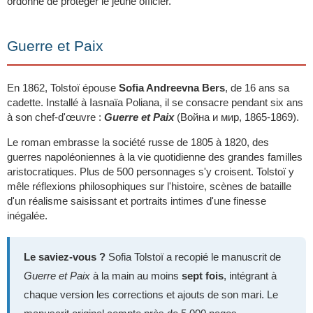
ordonne de protéger le jeune officier.
Guerre et Paix
En 1862, Tolstoï épouse
Sofia Andreevna Bers
, de 16 ans sa
cadette. Installé à Iasnaïa Poliana, il se consacre pendant six ans
à son chef-d'œuvre :
Guerre et Paix
(Война и мир, 1865-1869).
Le roman embrasse la société russe de 1805 à 1820, des
guerres napoléoniennes à la vie quotidienne des grandes familles
aristocratiques. Plus de 500 personnages s'y croisent. Tolstoï y
mêle réflexions philosophiques sur l'histoire, scènes de bataille
d'un réalisme saisissant et portraits intimes d'une finesse
inégalée.
Le saviez-vous ?
Sofia Tolstoï a recopié le manuscrit de
Guerre et Paix
à la main au moins
sept fois
, intégrant à
chaque version les corrections et ajouts de son mari. Le