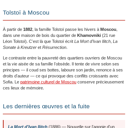
Tolstoï à Moscou
À partir de
1882
, la famille Tolstoï passe les hivers à
Moscou
,
dans une maison de bois du quartier de
Khamovniki
(21 rue
Léon Tolstoï). C'est là que Tolstoï écrit
La Mort d'Ivan Ilitch
,
La
Sonate à Kreutzer
et
Résurrection
.
Le contraste entre la pauvreté des quartiers ouvriers de Moscou
et la vie aisée de sa famille l'obsède. Il tente de vivre selon ses
principes — il coud ses bottes, laboure son jardin, renonce à ses
droits d'auteur — ce qui provoque des conflits croissants avec
Sofia. Le
patrimoine culturel de Moscou
conserve précieusement
ces lieux de mémoire.
Les dernières œuvres et la fuite
La Mort d'Ivan Ilitch
(1886) — Nouvelle sur l'agonie d'un