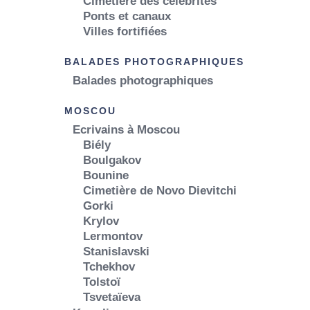
Cimetière des célébrités
Ponts et canaux
Villes fortifiées
BALADES PHOTOGRAPHIQUES
Balades photographiques
MOSCOU
Ecrivains à Moscou
Biély
Boulgakov
Bounine
Cimetière de Novo Dievitchi
Gorki
Krylov
Lermontov
Stanislavski
Tchekhov
Tolstoï
Tsvetaïeva