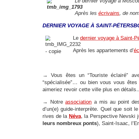
Le dernier voyage à Moscou
Après les
écrivains
, de nom
DERNIER VOYAGE À SAINT-PÉTERSB
Le
dernier voyage à Saint-P
Après les appartements d’
éc
→
Vous êtes un “Touriste éclairé” av
“spécialisée”… ou bien vous vous êtes 
aimeriez revoir cette ville plus en détail
→
Notre
association
a mis au point d
d’un(e) guide-interprète. Quel que soit 
rives de la
Néva
, la Perspective Nevski 
leurs nombreux ponts
), Saint-Isaac, l’