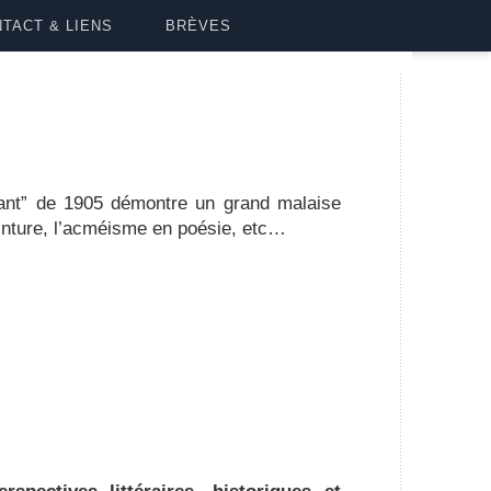
TACT & LIENS
BRÈVES
lant” de 1905 démontre un grand malaise
einture, l’acméisme en poésie, etc…