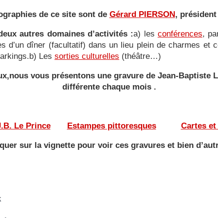
ographies de ce site sont de
Gérard PIERSON
, président
eux autres domaines d’activités :
a) les
conférences
, pa
ies d’un dîner (facultatif) dans un lieu plein de charmes e
 parkings.b) Les
sorties culturelles
(théâtre…)
yeux,nous vous présentons une gravure de Jean-Baptiste
différente
chaque mois .
———
——-
.B. Le Prince
——
Estampes pittoresques
———
Cartes et
iquer sur la vignette pour voir ces gravures et bien d’aut
k