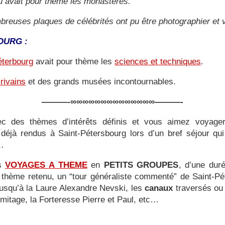
 avait pour thème les monastères.
breuses plaques de célébrités ont pu être photographier et 
OURG :
éterbourg
avait pour thème les
sciences et techniques
.
rivains
et des grands musées incontournables.
———-∞∞∞∞∞∞∞∞∞∞∞∞∞∞———-
ec des thèmes d’intérêts définis et vous aimez voyager 
déjà rendus à Saint-Pétersbourg lors d’un bref séjour qu
s…
es
VOYAGES A THEME
en
PETITS GROUPES
, d’une dur
le thème retenu, un “tour généraliste commenté” de Saint-Pé
jusqu’à la Laure Alexandre Nevski, les
canaux
traversés ou 
Ermitage, la Forteresse Pierre et Paul, etc…