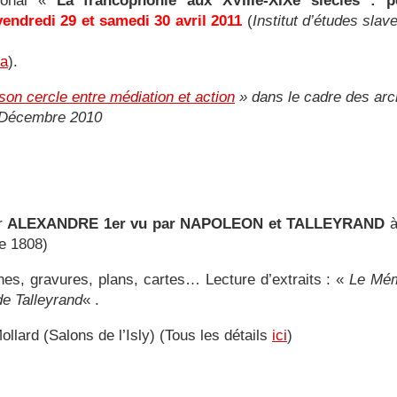
tional «
La francophonie aux XVIIIe-XIXe siècles : per
vendredi 29 et samedi 30 avril 2011
(
Institut d’études slav
la
).
son cercle entre médiation et action
» dans le cadre des arch
. Décembre 2010
ur
ALEXANDRE 1er vu par NAPOLEON et TALLEYRAND
e 1808)
hes, gravures, plans, cartes… Lecture d’extraits : «
Le Mém
e Talleyrand
« .
llard (Salons de l’Isly) (Tous les détails
ici
)