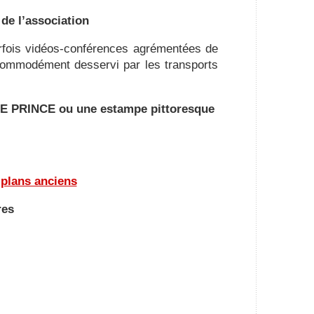
 de l’association
rfois vidéos-conférences agrémentées de
t commodément desservi par les transports
 LE PRINCE ou une estampe pittoresque
 plans anciens
res