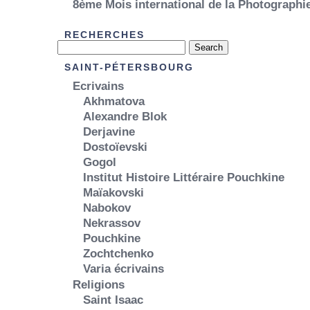
8ème Mois international de la Photograph
RECHERCHES
SAINT-PÉTERSBOURG
Ecrivains
Akhmatova
Alexandre Blok
Derjavine
Dostoïevski
Gogol
Institut Histoire Littéraire Pouchkine
Maïakovski
Nabokov
Nekrassov
Pouchkine
Zochtchenko
Varia écrivains
Religions
Saint Isaac