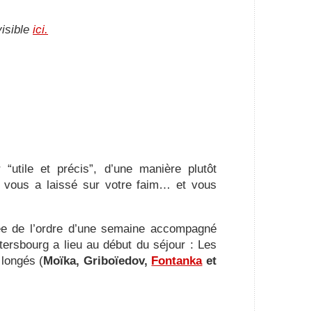
visible
ici.
“utile et précis”, d’une manière plutôt
i vous a laissé sur votre faim… et vous
ée de l’ordre d’une semaine accompagné
tersbourg a lieu au début du séjour : Les
longés (
Moïka, Griboïedov,
Fontanka
et