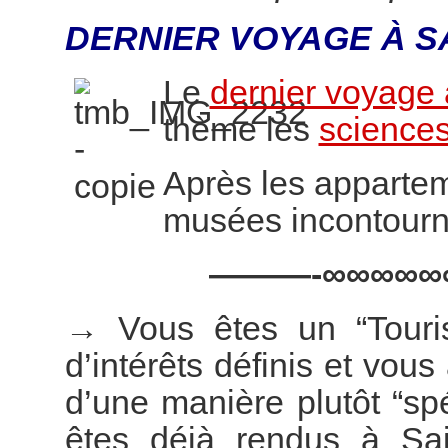
DERNIER VOYAGE À S
Le
dernier voyage 
thème les
sciences
Après les appartem
musées incontourn
———-∞∞∞∞∞
→
Vous êtes un “Touri
d’intérêts définis et vous
d’une manière plutôt “s
êtes déjà rendus à Sai