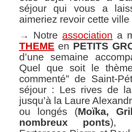
séjour qui vous a lai
aimeriez revoir cette vill
→
Notre
association
a m
THEME
en
PETITS GR
d’une semaine accompag
Quel que soit le thème
commenté” de Saint-Pét
séjour : Les rives de l
jusqu’à la Laure Alexand
ou longés (
Moïka, Gr
nombreux ponts
), S