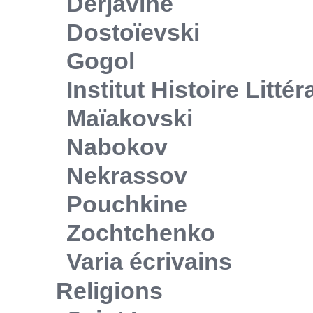
Derjavine
Dostoïevski
Gogol
Institut Histoire Litté
Maïakovski
Nabokov
Nekrassov
Pouchkine
Zochtchenko
Varia écrivains
Religions