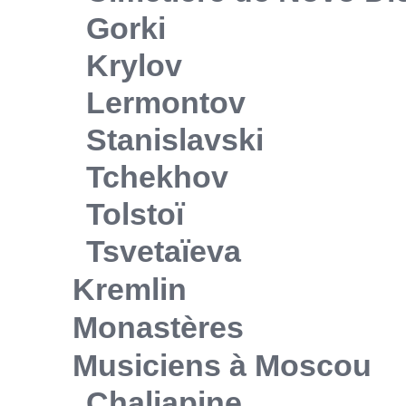
Gorki
Krylov
Lermontov
Stanislavski
Tchekhov
Tolstoï
Tsvetaïeva
Kremlin
Monastères
Musiciens à Moscou
Chaliapine