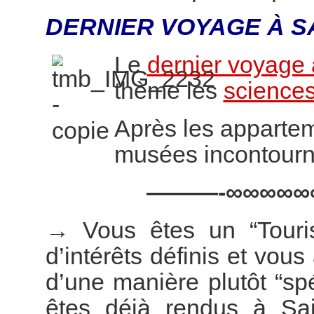
DERNIER VOYAGE À S
Le
dernier voyage 
thème les
sciences
Après les appartem
musées incontourn
———-∞∞∞∞∞
→
Vous êtes un “Touri
d’intérêts définis et vous
d’une manière plutôt “s
êtes déjà rendus à Sai