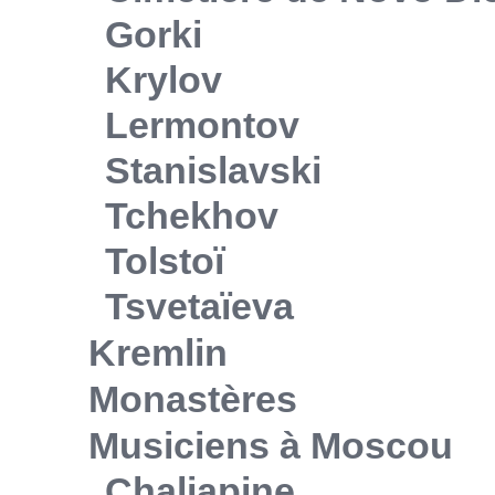
Gorki
Krylov
Lermontov
Stanislavski
Tchekhov
Tolstoï
Tsvetaïeva
Kremlin
Monastères
Musiciens à Moscou
Chaliapine