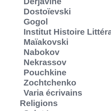
Derjavine
Dostoïevski
Gogol
Institut Histoire Litté
Maïakovski
Nabokov
Nekrassov
Pouchkine
Zochtchenko
Varia écrivains
Religions