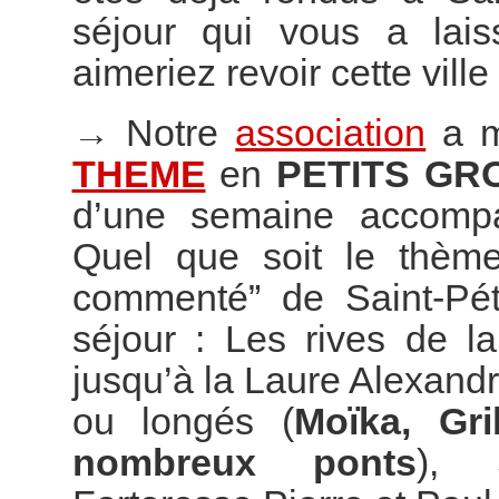
séjour qui vous a lai
aimeriez revoir cette vill
→
Notre
association
a m
THEME
en
PETITS GR
d’une semaine accompag
Quel que soit le thème
commenté” de Saint-Pét
séjour : Les rives de l
jusqu’à la Laure Alexand
ou longés (
Moïka, Gr
nombreux ponts
), S