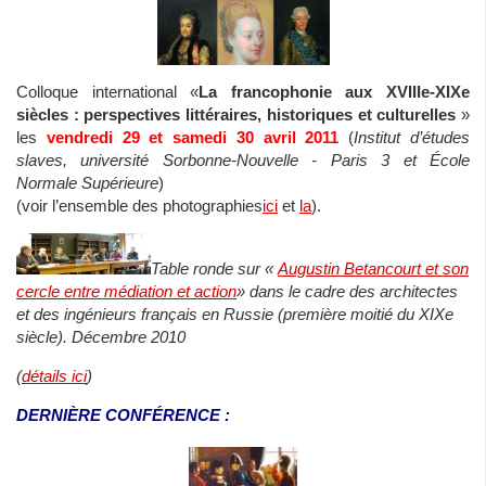
Colloque international «
La francophonie aux XVIIIe-XIXe
siècles : perspectives littéraires, historiques et culturelles
»
les
vendredi 29 et samedi 30 avril 2011
(
Institut d’études
slaves, université Sorbonne-Nouvelle - Paris 3 et École
Normale Supérieure
)
(voir l’ensemble des photographies
ici
et
la
).
Table ronde sur «
Augustin Betancourt et son
cercle entre médiation et action
» dans le cadre des architectes
et des ingénieurs français en Russie (première moitié du XIXe
siècle). Décembre 2010
(
détails ici
)
DERNIÈRE CONFÉRENCE :