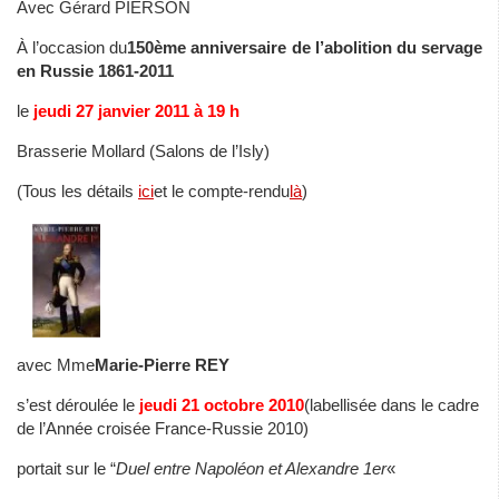
Avec Gérard PIERSON
À l’occasion du
150ème anniversaire de l’abolition du servage
en Russie 1861-2011
le
jeudi 27 janvier 2011 à 19 h
Brasserie Mollard (Salons de l’Isly)
(Tous les détails
ici
et le compte-rendu
là
)
avec Mme
Marie-Pierre REY
s’est déroulée le
jeudi 21 octobre 2010
(labellisée dans le cadre
de l’Année croisée France-Russie 2010)
portait sur le “
Duel entre Napoléon et Alexandre 1er
«