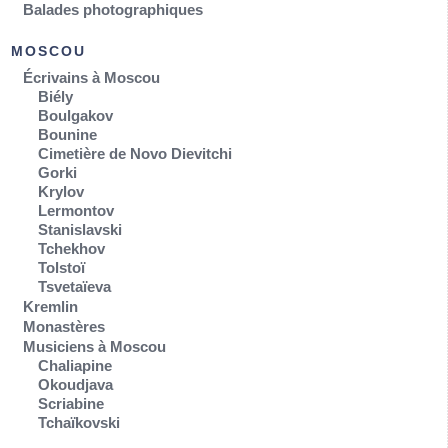
Balades photographiques
MOSCOU
Écrivains à Moscou
Biély
Boulgakov
Bounine
Cimetière de Novo Dievitchi
Gorki
Krylov
Lermontov
Stanislavski
Tchekhov
Tolstoï
Tsvetaïeva
Kremlin
Monastères
Musiciens à Moscou
Chaliapine
Okoudjava
Scriabine
Tchaïkovski