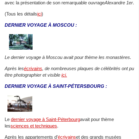
avec la présentation de son remarquable ouvrage
Alexandre 1er
.
(Tous les détails
ici
)
DERNIER VOYAGE À MOSCOU :
Le dernier voyage à Moscou avait pour thème les monastères.
Après les
écrivains
, de nombreuses plaques de célébrités ont pu
être photographier et visible
ici.
DERNIER VOYAGE À SAINT-PÉTERSBOURG :
Le
dernier voyage à Saint-Péterbourg
avait pour thème
les
sciences et techniques
.
Après les appartements d’
écrivains
et des grands musées