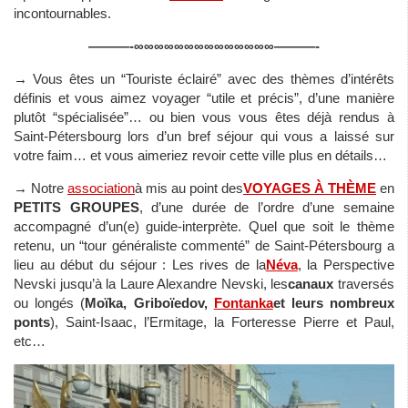
incontournables.
———-∞∞∞∞∞∞∞∞∞∞∞∞∞∞———-
→
Vous êtes un “Touriste éclairé” avec des thèmes d’intérêts
définis et vous aimez voyager “utile et précis”, d’une manière
plutôt “spécialisée”… ou bien vous vous êtes déjà rendus à
Saint-Pétersbourg lors d’un bref séjour qui vous a laissé sur
votre faim… et vous aimeriez revoir cette ville plus en détails…
→
Notre
association
à mis au point des
VOYAGES À THÈME
en
PETITS GROUPES
, d’une durée de l’ordre d’une semaine
accompagné d’un(e) guide-interprète. Quel que soit le thème
retenu, un “tour généraliste commenté” de Saint-Pétersbourg a
lieu au début du séjour : Les rives de la
Néva
, la Perspective
Nevski jusqu’à la Laure Alexandre Nevski, les
canaux
traversés
ou longés (
Moïka, Griboïedov,
Fontanka
et leurs nombreux
ponts
), Saint-Isaac, l’Ermitage, la Forteresse Pierre et Paul,
etc…