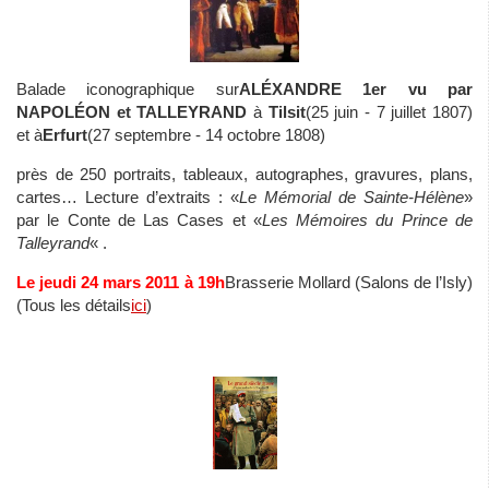
Balade iconographique sur
ALÉXANDRE 1er vu par
NAPOLÉON et TALLEYRAND
à
Tilsit
(25 juin - 7 juillet 1807)
et à
Erfurt
(27 septembre - 14 octobre 1808)
près de 250 portraits, tableaux, autographes, gravures, plans,
cartes… Lecture d’extraits : «
Le Mémorial de Sainte-Hélène
»
par le Conte de Las Cases et «
Les Mémoires du Prince de
Talleyrand
« .
Le jeudi 24 mars 2011 à 19h
Brasserie Mollard (Salons de l’Isly)
(Tous les détails
ici
)