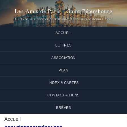
Les Amis de Paris – Saint-Pétersbourg
Culture, histoire et patrimoine franco-russe depuis 1992
ACCUEIL
LETTRES
ASSOCIATION
PLAN
INDEX & CARTES
CONTACT & LIENS
BRÈVES
Accueil